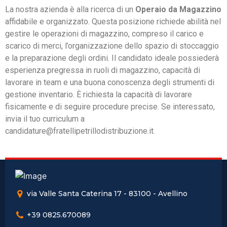
La nostra azienda è alla ricerca di un
Operaio da Magazzino
affidabile e organizzato. Questa posizione richiede abilità nel
gestire le operazioni di magazzino, compreso il carico e
scarico di merci, l’organizzazione dello spazio di stoccaggio
e la preparazione degli ordini. Il candidato ideale possiederà
esperienza pregressa in ruoli di magazzino, capacità di
lavorare in team e una buona conoscenza degli strumenti di
gestione inventario. È richiesta la capacità di lavorare
fisicamente e di seguire procedure precise. Se interessato,
invia il tuo curriculum a
candidature@fratellipetrillodistribuzione.it.
via Valle Santa Caterina 17 - 83100 - Avellino
+39 0825.670089